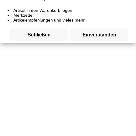
Informationen
Artikel in den Warenkorb legen
Merkzettel
Ihre Garantie
Artikelempfehlungen und vieles mehr
Schließen
Einverstanden
* Alle Preise inkl. gesetzl. Mehrwertsteuer zzgl.
Versandkosten
,
wenn nicht anders beschrieben
Barrierefreiheit
Cookie settings
Unser Sortiment
Kontakt
Versand und Zahlungsbedingungen
Widerrufsrecht
Datenschutz
AGB
Impressum