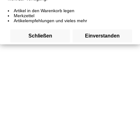
Artikel in den Warenkorb legen
Merkzettel
Artikelempfehlungen und vieles mehr
Schließen
Einverstanden
Ruhrpott Dinner Wildgeflügel 400g
Artikelnummer
SW10416
2,89 € *
Inhalt:
0.4 Kilogramm (7,23 € * / 1 Kilogramm)
inkl. MwSt.
zzgl. Versandkosten
Sofort versandfertig, Lieferzeit 3-4 Tage, Lieferzeit ins
Ausland 5-7 Tage
Dose: