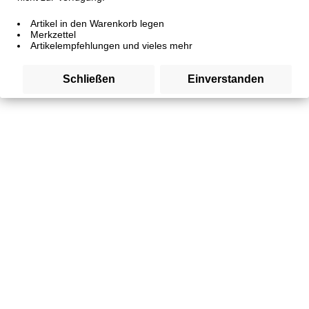
Artikel in den Warenkorb legen
Merkzettel
Artikelempfehlungen und vieles mehr
Schließen
Einverstanden
Flunder
Artikelnummer
SW10246
1,30 € *
Inhalt:
1 Stück
inkl. MwSt.
zzgl. Versandkosten
Sofort versandfertig, Lieferzeit 3-4 Tage, Lieferzeit ins
Ausland 5-7 Tage