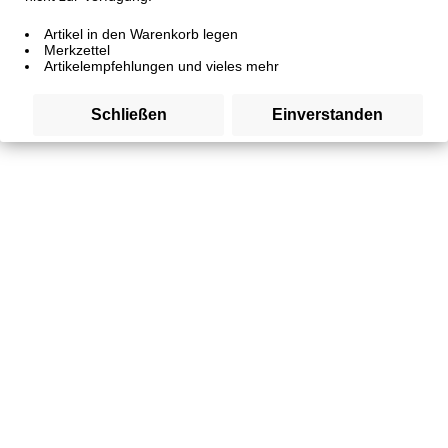
Artikel in den Warenkorb legen
Merkzettel
Artikelempfehlungen und vieles mehr
Schließen
Einverstanden
Entenfuß
Artikelnummer
SW10327
0,59 € *
Inhalt:
1 Stück
inkl. MwSt.
zzgl. Versandkosten
Stück: