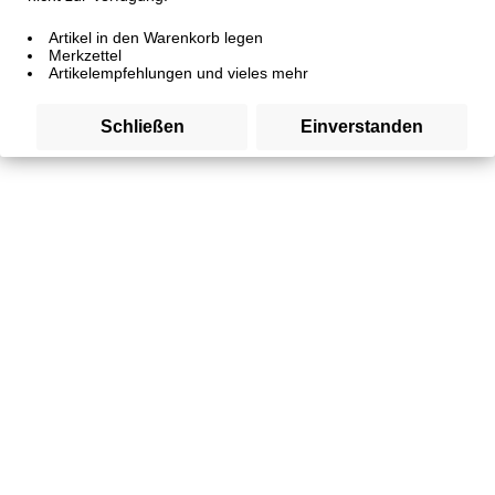
Artikel in den Warenkorb legen
Merkzettel
Artikelempfehlungen und vieles mehr
Schließen
Einverstanden
Hähnchenbrust
Artikelnummer
SW10247
15,50 € *
Inhalt:
0.5 Kilogramm (31,00 € * / 1 Kilogramm)
inkl. MwSt.
zzgl. Versandkosten
Sofort versandfertig, Lieferzeit 3-4 Tage, Lieferzeit ins
Ausland 5-7 Tage
Gramm: