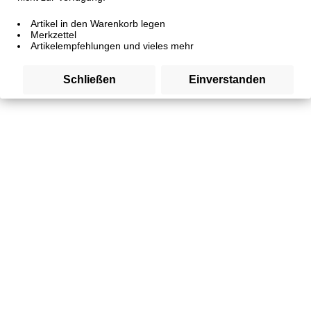
Artikel in den Warenkorb legen
Merkzettel
Artikelempfehlungen und vieles mehr
Schließen
Einverstanden
Trainingshappen Putenfleisch
Artikelnummer
SW10283
3,99 € *
Inhalt:
0.1 Kilogramm (39,90 € * / 1 Kilogramm)
inkl. MwSt.
zzgl. Versandkosten
Gramm: