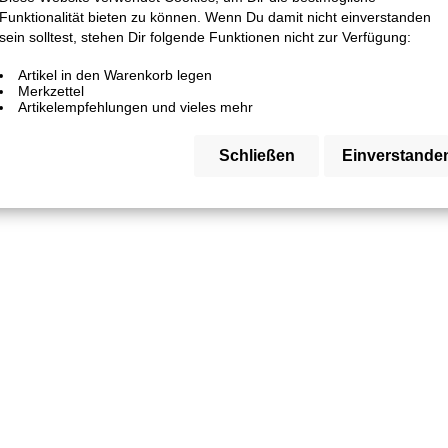
Funktionalität bieten zu können. Wenn Du damit nicht einverstanden
Inhalt:
0.1 Kilogr
sein solltest, stehen Dir folgende Funktionen nicht zur Verfügung:
inkl. MwSt.
zzg
Artikel in den Warenkorb legen
Merkzettel
Artikelempfehlungen und vieles mehr
Sofort versand
Schließen
Einverstande
Gramm:
Merken