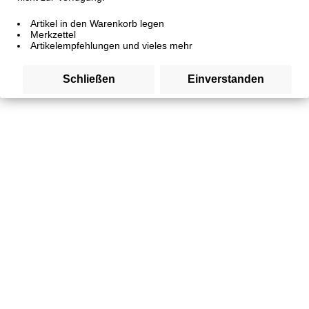
Artikel in den Warenkorb legen
Merkzettel
Artikelempfehlungen und vieles mehr
Schließen
Einverstanden
Gutschein
Artikelnummer
SW10362
5,00 € *
inkl. MwSt.
zzgl. Versandkosten
Sofort versandfertig, Lieferzeit 3-4 Tage, Lieferzeit ins
Ausland 5-7 Tage
Wert: